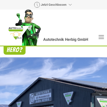
Jetzt Geschlossen
Autotechnik Herbig GmbH
Heroes? Findet man bei uns!
Wie auch wir bringen Handmaker Herby, Rollin‘
Robby und Engineering Esy mit ihrer Superpower
jeden Wagen wieder auf die Bahn.