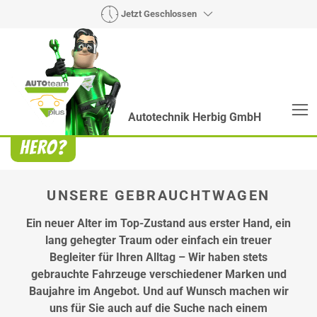
Jetzt Geschlossen
Autotechnik Herbig GmbH
Heroes? Findet man bei uns!
Wie auch wir bringen Handmaker Herby, Rollin‘
Robby und Engineering Esy mit ihrer Superpower
jeden Wagen wieder auf die Bahn.
UNSERE GEBRAUCHTWAGEN
Ein neuer Alter im Top-Zustand aus erster Hand, ein
lang gehegter Traum oder einfach ein treuer
Begleiter für Ihren Alltag – Wir haben stets
gebrauchte Fahrzeuge verschiedener Marken und
Baujahre im Angebot. Und auf Wunsch machen wir
uns für Sie auch auf die Suche nach einem